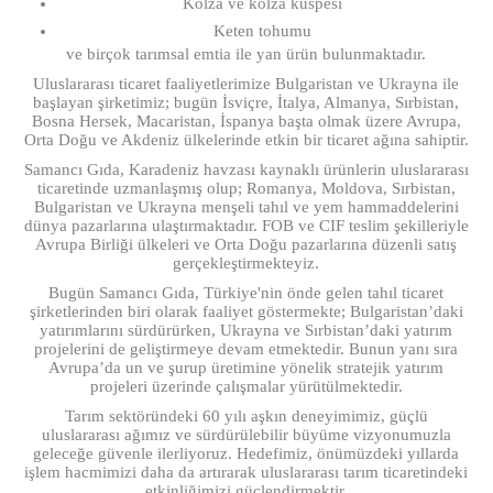
Kolza ve kolza küspesi
Keten tohumu
ve birçok tarımsal emtia ile yan ürün bulunmaktadır.
Uluslararası ticaret faaliyetlerimize Bulgaristan ve Ukrayna ile
başlayan şirketimiz; bugün İsviçre, İtalya, Almanya, Sırbistan,
Bosna Hersek, Macaristan, İspanya başta olmak üzere Avrupa,
Orta Doğu ve Akdeniz ülkelerinde etkin bir ticaret ağına sahiptir.
Samancı Gıda, Karadeniz havzası kaynaklı ürünlerin uluslararası
ticaretinde uzmanlaşmış olup; Romanya, Moldova, Sırbistan,
Bulgaristan ve Ukrayna menşeli tahıl ve yem hammaddelerini
dünya pazarlarına ulaştırmaktadır. FOB ve CIF teslim şekilleriyle
Avrupa Birliği ülkeleri ve Orta Doğu pazarlarına düzenli satış
gerçekleştirmekteyiz.
Bugün Samancı Gıda, Türkiye'nin önde gelen tahıl ticaret
şirketlerinden biri olarak faaliyet göstermekte; Bulgaristan’daki
yatırımlarını sürdürürken, Ukrayna ve Sırbistan’daki yatırım
projelerini de geliştirmeye devam etmektedir. Bunun yanı sıra
Avrupa’da un ve şurup üretimine yönelik stratejik yatırım
projeleri üzerinde çalışmalar yürütülmektedir.
Tarım sektöründeki 60 yılı aşkın deneyimimiz, güçlü
uluslararası ağımız ve sürdürülebilir büyüme vizyonumuzla
geleceğe güvenle ilerliyoruz. Hedefimiz, önümüzdeki yıllarda
işlem hacmimizi daha da artırarak uluslararası tarım ticaretindeki
etkinliğimizi güçlendirmektir.