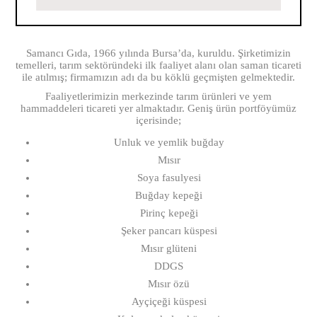
Samancı Gıda, 1966 yılında Bursa’da, kuruldu. Şirketimizin
temelleri, tarım sektöründeki ilk faaliyet alanı olan saman ticareti
ile atılmış; firmamızın adı da bu köklü geçmişten gelmektedir.
Faaliyetlerimizin merkezinde tarım ürünleri ve yem
hammaddeleri ticareti yer almaktadır. Geniş ürün portföyümüz
içerisinde;
Unluk ve yemlik buğday
Mısır
Soya fasulyesi
Buğday kepeği
Pirinç kepeği
Şeker pancarı küspesi
Mısır glüteni
DDGS
Mısır özü
Ayçiçeği küspesi